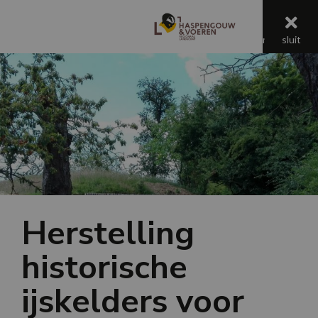
menu
menu
sluit
Herstelling
historische
ijskelders voor