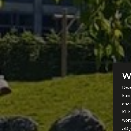
W
Deze
kunn
onze
Klik
word
Als 