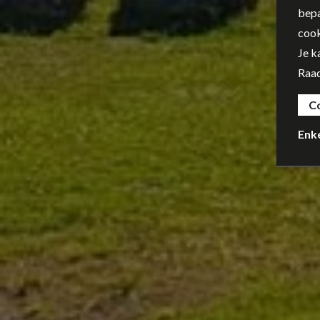
bepa
cook
Je k
Raa
C
Enk