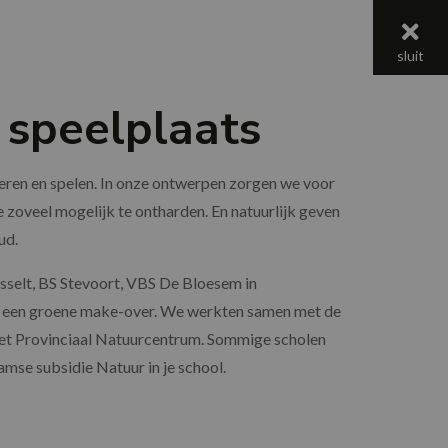
menu
sluit
 speelplaats
 leren en spelen. In onze ontwerpen zorgen we voor
zoveel mogelijk te ontharden. En natuurlijk geven
ud.
asselt, BS Stevoort, VBS De Bloesem in
n een groene make-over. We werkten samen met de
et Provinciaal Natuurcentrum. Sommige scholen
se subsidie Natuur in je school.