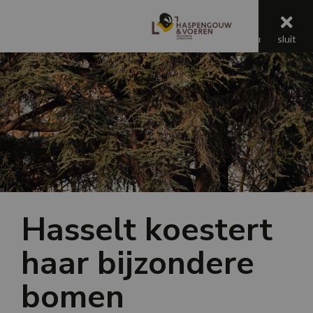
menu
menu
sluit
Jaaroverzicht 2025
Hasselt koestert
haar bijzondere
bomen