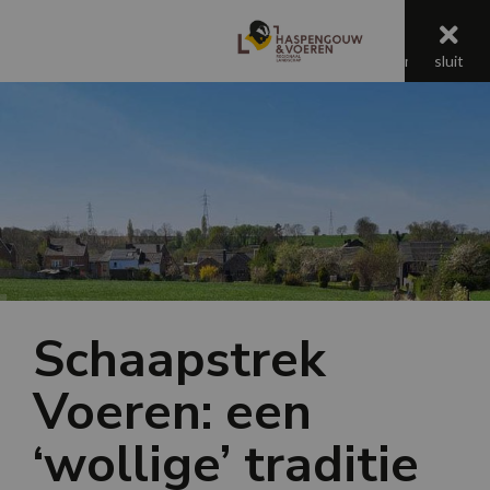
menu
menu
sluit
Jaaroverzicht 2025
Schaapstrek
Voeren: een
‘wollige’ traditie