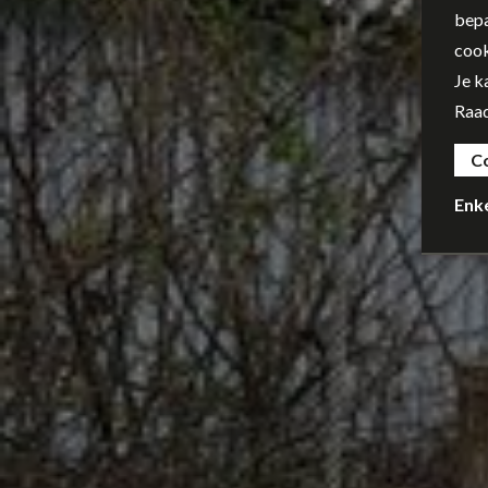
bepa
cook
Je k
Raa
C
Enk