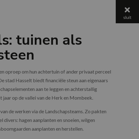
menu
sluit
: tuinen als
steen
n oproep om hun achtertuin of ander privaat perceel
. De stad Hasselt biedt financiële steun aan eigenaars
schapselementen aan te leggen en achterstallig
it jaar op de vallei van de Herk en Mombeek.
 van de werken via de Landschapsteams. Zo pakten
el divers: hagen aanplanten en snoeien, wilgen
mboomgaarden aanplanten en herstellen.