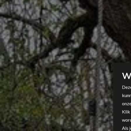
W
Deze
kunn
onze
Klik
word
Als 